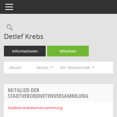
Toggle navigation
Rechercheauswahl
Detlef Krebs
Informationen
Mitarbeit
Aktuell
Aktuell
VIII. Wahlperiode
MITGLIED DER
STADTVERORDNETENVERSAMMLUNG
Stadtverordnetenversammlung