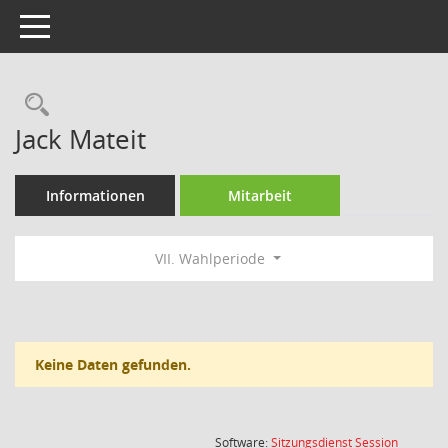
Toggle navigation
Rechercheauswahl
Jack Mateit
Informationen
Mitarbeit
VII. Wahlperiode
Keine Daten gefunden.
(Wird in
Software:
Sitzungsdienst
Session