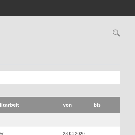
Rec
Mitarbeit
von
bis
er
23.04.2020