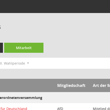
s
Mitarbeit
II. Wahlperiode
Mitgliedschaft
Art der 
tverordnetenversammlung
e für Deutschland
AfD
Mitglied d