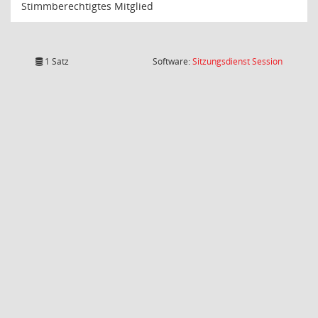
Stimmberechtigtes Mitglied
(Wird in
1 Satz
Software:
Sitzungsdienst
Session