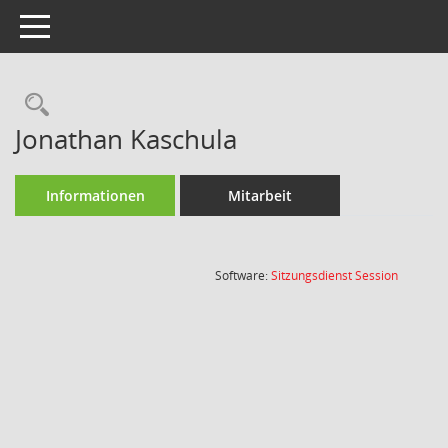
Toggle navigation
Rechercheauswahl
Jonathan Kaschula
Informationen
Mitarbeit
(Wird in
Software:
Sitzungsdienst
Session