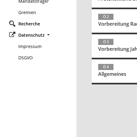
Mandatsträger
Gremien
Ö 2
Vorbereitung Ra
Recherche
Datenschutz
Ö 3
Impressum
Vorbereitung J
DSGVO
Ö 4
Allgemeines