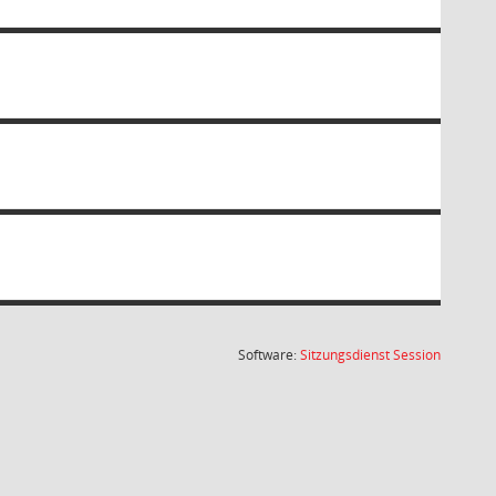
(Wird in
Software:
Sitzungsdienst
Session