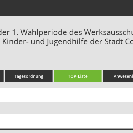
 der 1. Wahlperiode des Werksaussch
inder- und Jugendhilfe der Stadt Cot
Tagesordnung
TOP-Liste
Anwesenh