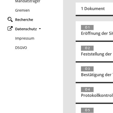
Mandatsträger
1 Dokument
Gremien
Recherche
Ö 1
Datenschutz
Eröffnung der S
Impressum
DSGVO
Ö 2
Feststellung der
Ö 3
Bestätigung der
Ö 4
Protokollkontrol
Ö 5