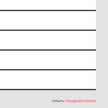
(Wird in
Software:
Sitzungsdienst
Session