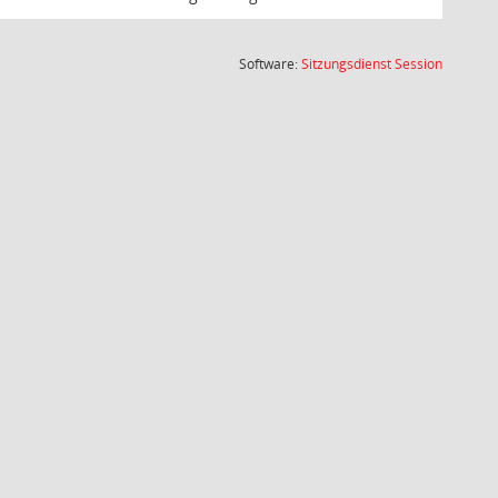
(Wird in
Software:
Sitzungsdienst
Session