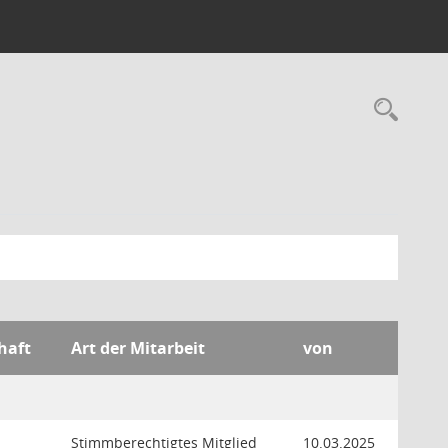
Rec
haft
Art der Mitarbeit
von
Stimmberechtigtes Mitglied
10.03.2025