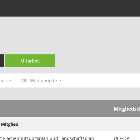
Mitarbeit
uell
VIII. Wahlperiode
Mitgliedsc
Mitglied
t Flächennutzungsplan und Landschaftsplan
UC/FDP