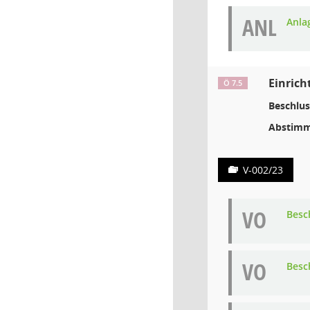
ANL
Anla
Einric
Ö 7.5
Beschlus
Abstimm
V-002/23
VO
Besc
VO
Besc