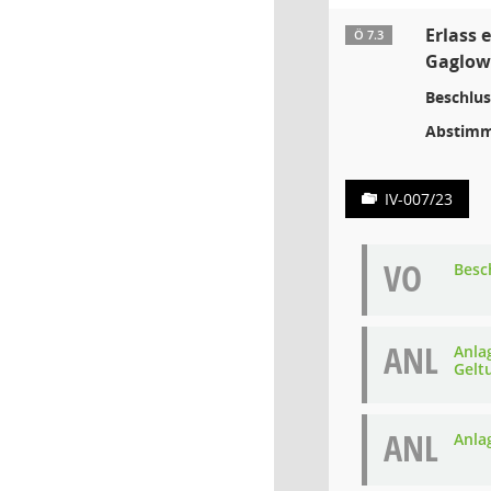
Erlass 
Ö 7.3
Gaglow
Beschlus
Abstimm
IV-007/23
VO
Besc
ANL
Anla
Gelt
ANL
Anla