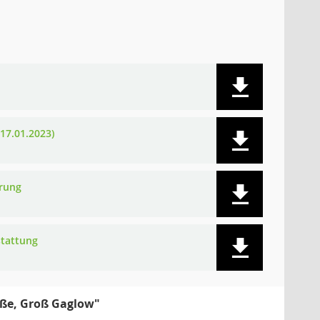
 17.01.2023)
arung
stattung
aße, Groß Gaglow"