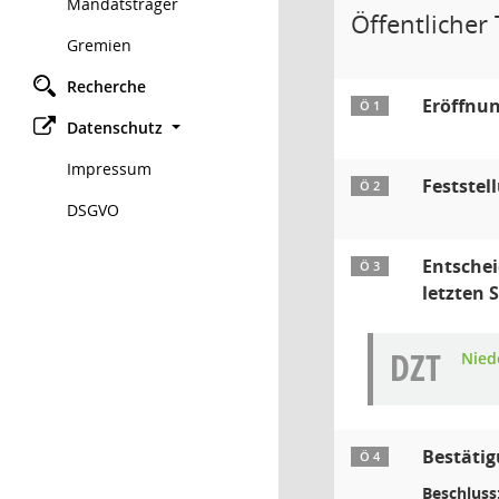
Mandatsträger
Öffentlicher T
Gremien
Recherche
Eröffnun
Ö 1
Datenschutz
Impressum
Feststel
Ö 2
DSGVO
Entschei
Ö 3
letzten 
DZT
Niede
Bestätig
Ö 4
Beschluss