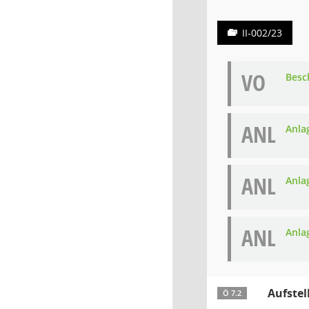
II-002/23
VO
Besc
ANL
Anla
ANL
Anla
ANL
Anla
Aufste
Ö 7.2