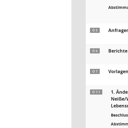
Abstimmu
Anfrage
Ö 5
Bericht
Ö 6
Vorlagen
Ö 7
1. Ände
Ö 7.1
Neiße/W
Lebens
Beschlus
Abstimm