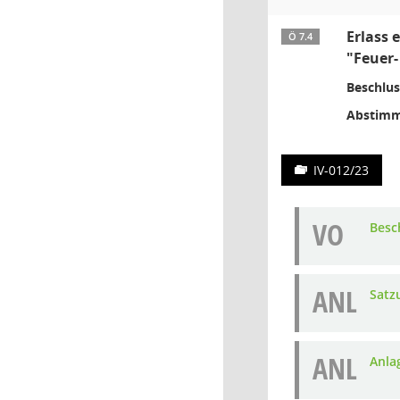
Erlass 
Ö 7.4
"Feuer-
Beschlus
Abstimm
IV-012/23
VO
Besc
ANL
Satz
ANL
Anla