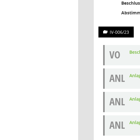
Beschlus
Abstimm
IV-006/23
VO
Besc
ANL
Anla
ANL
Anla
ANL
Anla